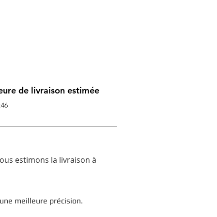
Votre livraison
devrait arriver
vers 13:46
eure de livraison estimée
:46
nous estimons la livraison à
une meilleure précision.