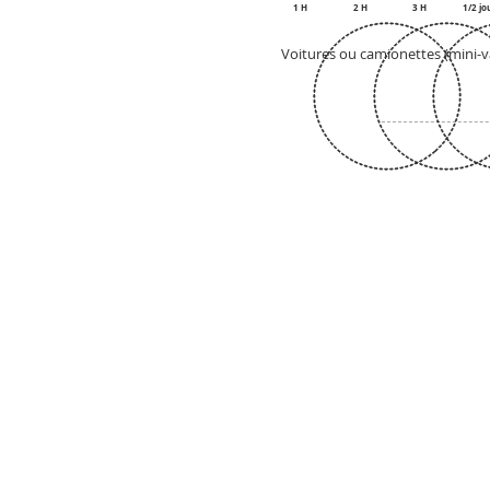
1 H
2 H
3 H
1/2 jo
Voitures ou camionettes (mini-v