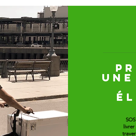
PR
UNE
É
SOS 
livre
traver