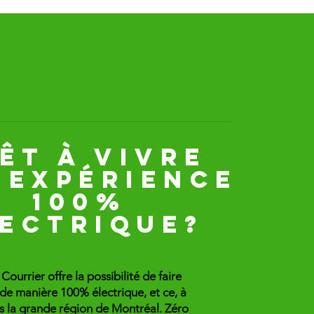
ÊT À VIVRE
 EXPÉRIENCE
100%
LECTRIQUE?
Courrier offre la possibilité de faire
r de manière 100% électrique, et ce, à
s la grande région de Montréal. Zéro