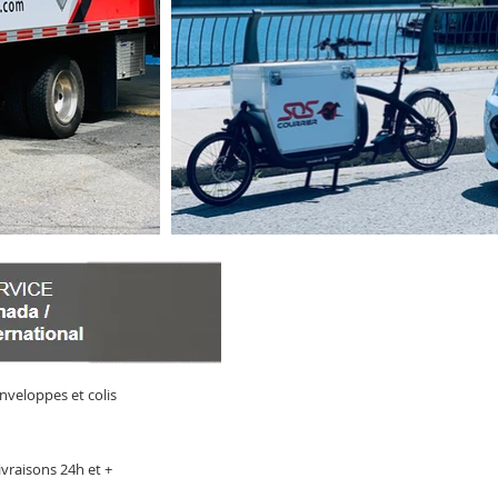
nveloppes et colis
ivraisons 24h et +