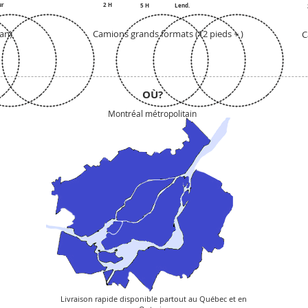
ur
2 H
5 H
Lend.
an)
Camions grands formats (12 pieds + )
C
OÙ?
Montréal métropolitain
Livraison rapide disponible partout au Québec et en