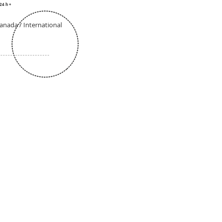
24 h +
anada / International